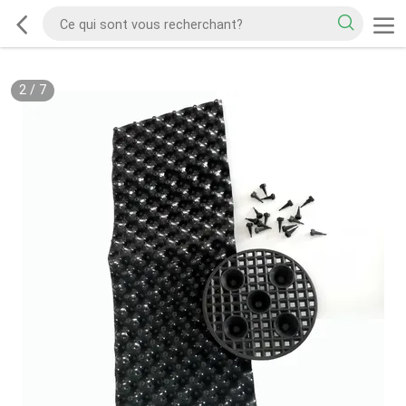
2
/
7