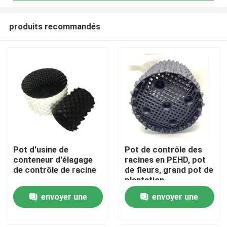
produits recommandés
Pot d'usine de
Pot de contrôle des
conteneur d'élagage
racines en PEHD, pot
À la maison
de contrôle de racine
de fleurs, grand pot de
plantation
Produits
envoyer une
envoyer une
demande
demande
Vidéos