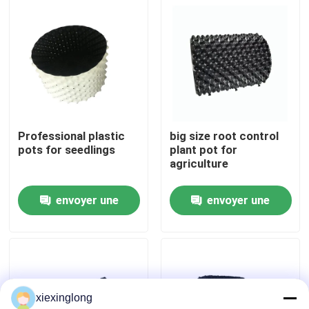
À propos de nous
Visite de l'usine
Contrôle de la qualité
Professional plastic
big size root control
pots for seedlings
plant pot for
agriculture
Nous contacter
envoyer une
envoyer une
Nouvelles
demande
demande
Les affaires
xiexinglong
Pneumaticité de l'électricité